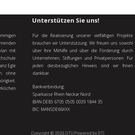
Unterstützen Sie uns!
ämmigen
Für die Realisierung unserer vielfältigen Projekte
ührenden
brauchen wir Unterstützung. Wir freuen uns sowohl
klan mit
über Ihre Mithilfe und über die Förderung durch
chschule
Unternehmen, Stiftungen und Privatpersonen. Für
anz Egle
jeden diesbezügli­chen Hinweis sind wir Ihnen
.h. ohne
dankbar.
rigkeit.
Bankverbindung:
kischen
Sparkasse Rhein Neckar Nord
IBAN DE85 6705 0505 0039 1844 35
BIC: MANSDE66XXX
Copyright © 2026 DTI | Powered by DTI