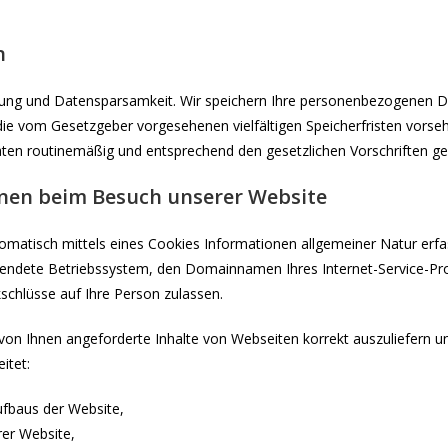
n
ung und Datensparsamkeit. Wir speichern Ihre personenbezogenen Dat
 die vom Gesetzgeber vorgesehenen vielfältigen Speicherfristen vorse
ten routinemäßig und entsprechend den gesetzlichen Vorschriften ges
onen beim Besuch unserer Website
matisch mittels eines Cookies Informationen allgemeiner Natur erfas
endete Betriebssystem, den Domainnamen Ihres Internet-Service-Provi
schlüsse auf Ihre Person zulassen.
on Ihnen angeforderte Inhalte von Webseiten korrekt auszuliefern und
itet:
ufbaus der Website,
rer Website,