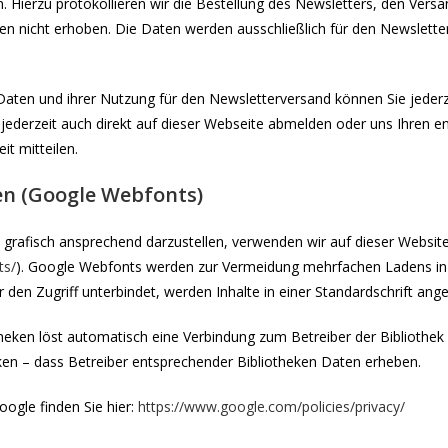
in. Hierzu protokollieren wir die Bestellung des Newsletters, den Ver
n nicht erhoben. Die Daten werden ausschließlich für den Newslette
 Daten und ihrer Nutzung für den Newsletterversand können Sie jederz
 jederzeit auch direkt auf dieser Webseite abmelden oder uns Ihren
t mitteilen.
en (Google Webfonts)
rafisch ansprechend darzustellen, verwenden wir auf dieser Website S
ts/
). Google Webfonts werden zur Vermeidung mehrfachen Ladens in 
den Zugriff unterbindet, werden Inhalte in einer Standardschrift ange
theken löst automatisch eine Verbindung zum Betreiber der Bibliothek 
ken – dass Betreiber entsprechender Bibliotheken Daten erheben.
oogle finden Sie hier:
https://www.google.com/policies/privacy/